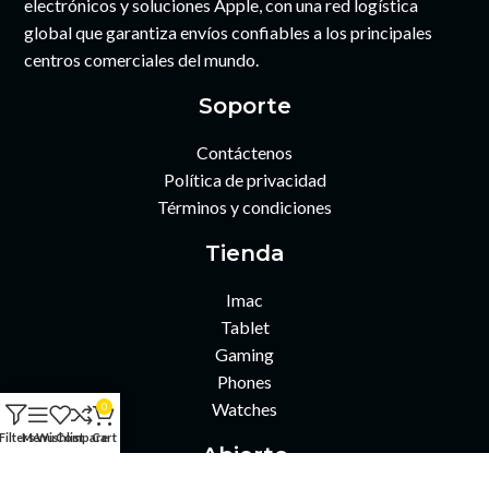
electrónicos y soluciones Apple, con una red logística
global que garantiza envíos confiables a los principales
centros comerciales del mundo.
Soporte
Contáctenos
Política de privacidad
Términos y condiciones
Tienda
Imac
Tablet
Gaming
Phones
Watches
0
Filters
Menu
Wishlist
Compare
Cart
Abierto