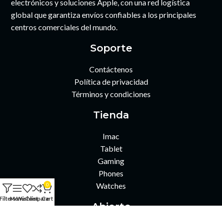
electrónicos y soluciones Apple, con una red logística
global que garantiza envíos confiables a los principales
centros comerciales del mundo.
Soporte
Contáctenos
Política de privacidad
Términos y condiciones
Tienda
Imac
Tablet
Gaming
Phones
Watches
0
Filters
Menu
Wishlist
Compare
Cart
Abierto