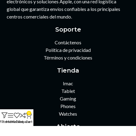
electrónicos y soluciones Apple, con una red logística
global que garantiza envíos confiables a los principales
centros comerciales del mundo.
Soporte
Contáctenos
Política de privacidad
Términos y condiciones
Tienda
Imac
Tablet
Gaming
Phones
Watches
0
Filters
Menu
Wishlist
Compare
Cart
Abierto