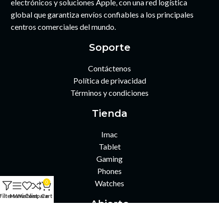
electrónicos y soluciones Apple, con una red logística
global que garantiza envíos confiables a los principales
centros comerciales del mundo.
Soporte
Contáctenos
Política de privacidad
Términos y condiciones
Tienda
Imac
Tablet
Gaming
Phones
Watches
0
Filters
Menu
Wishlist
Compare
Cart
Abierto