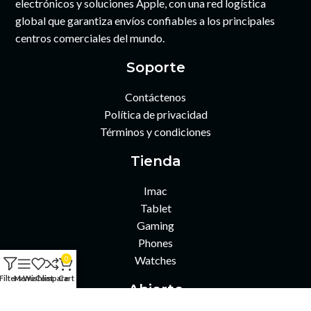
electrónicos y soluciones Apple, con una red logística
global que garantiza envíos confiables a los principales
centros comerciales del mundo.
Soporte
Contáctenos
Política de privacidad
Términos y condiciones
Tienda
Imac
Tablet
Gaming
Phones
Watches
0
Filters
Menu
Wishlist
Compare
Cart
Abierto