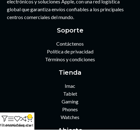
electrónicos y soluciones Apple, con una red logística
global que garantiza envíos confiables a los principales
centros comerciales del mundo.
Soporte
Contáctenos
Política de privacidad
Términos y condiciones
Tienda
Imac
Tablet
Gaming
Phones
Watches
0
Filters
Menu
Wishlist
Compare
Cart
Abierto